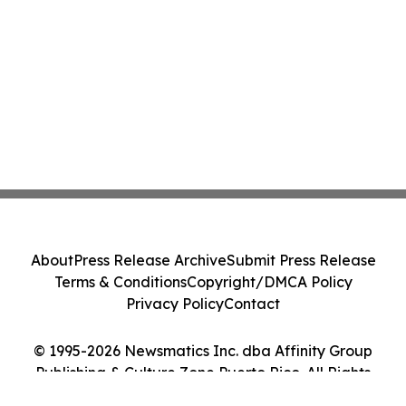
About
Press Release Archive
Submit Press Release
Terms & Conditions
Copyright/DMCA Policy
Privacy Policy
Contact
© 1995-2026 Newsmatics Inc. dba Affinity Group
Publishing & Culture Zone Puerto Rico. All Rights
Reserved.