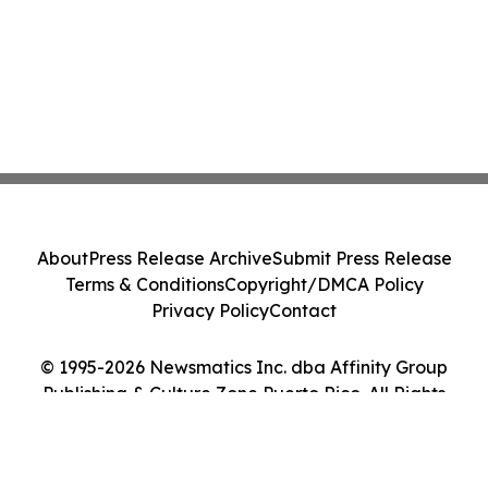
About
Press Release Archive
Submit Press Release
Terms & Conditions
Copyright/DMCA Policy
Privacy Policy
Contact
© 1995-2026 Newsmatics Inc. dba Affinity Group
Publishing & Culture Zone Puerto Rico. All Rights
Reserved.
Cookie Settings / Your Privacy Choices