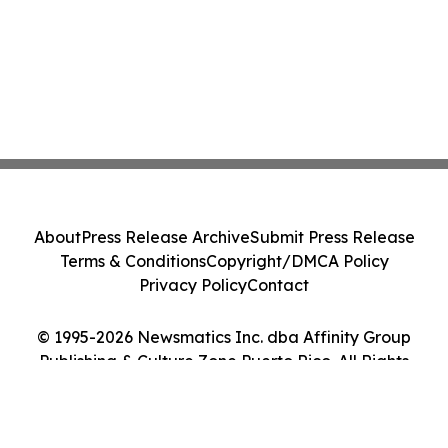
About
Press Release Archive
Submit Press Release
Terms & Conditions
Copyright/DMCA Policy
Privacy Policy
Contact
© 1995-2026 Newsmatics Inc. dba Affinity Group
Publishing & Culture Zone Puerto Rico. All Rights
Reserved.
Cookie Settings / Your Privacy Choices