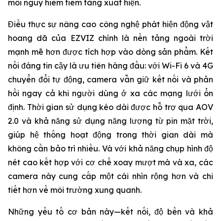
mối nguy hiểm tiềm tàng xuất hiện.
Điều thực sự nâng cao công nghệ phát hiện động vật
hoang dã của EZVIZ chính là nền tảng ngoài trời
mạnh mẽ hơn được tích hợp vào dòng sản phẩm. Kết
nối đáng tin cậy là ưu tiên hàng đầu: với Wi-Fi 6 và 4G
chuyển đổi tự động, camera vẫn giữ kết nối và phản
hồi ngay cả khi người dùng ở xa các mạng lưới ổn
định. Thời gian sử dụng kéo dài được hỗ trợ qua AOV
2.0 và khả năng sử dụng năng lượng từ pin mặt trời,
giúp hệ thống hoạt động trong thời gian dài mà
không cần bảo trì nhiều. Và với khả năng chụp hình độ
nét cao kết hợp với cơ chế xoay mượt mà và xa, các
camera này cung cấp một cái nhìn rộng hơn và chi
tiết hơn về môi trường xung quanh.
Những yếu tố cơ bản này—kết nối, độ bền và khả