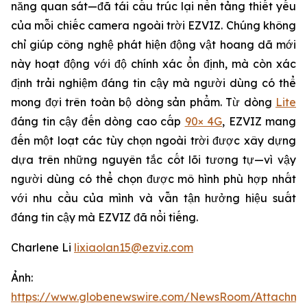
năng quan sát—đã tái cấu trúc lại nền tảng thiết yếu
của mỗi chiếc camera ngoài trời EZVIZ. Chúng không
chỉ giúp công nghệ phát hiện động vật hoang dã mới
này hoạt động với độ chính xác ổn định, mà còn xác
định trải nghiệm đáng tin cậy mà người dùng có thể
mong đợi trên toàn bộ dòng sản phẩm. Từ dòng
Lite
đáng tin cậy đến dòng cao cấp
90× 4G
, EZVIZ mang
đến một loạt các tùy chọn ngoài trời được xây dựng
dựa trên những nguyên tắc cốt lõi tương tự—vì vậy
người dùng có thể chọn được mô hình phù hợp nhất
với nhu cầu của mình và vẫn tận hưởng hiệu suất
đáng tin cậy mà EZVIZ đã nổi tiếng.
Charlene Li
lixiaolan15@ezviz.com
Ảnh:
https://www.globenewswire.com/NewsRoom/Attachme