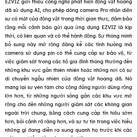
EZVIZ giới thiệu công nghệ phát hiện động vật hoang
dã sử dụng AI, cho phép dòng camera Pro nhận diện
sự có mặt của động vật trong thời gian thực, đảm bảo
rằng mỗi cảnh báo gửi qua ứng dụng EZVIZ là kịp
thời, có liên quan và có thể hành động. Sự thông minh
bổ sung này mở rộng đáng kể các tình huống mà
camera sử dụng pin có thể cung cấp sự bảo vệ, từ
việc giám sát trong các hộ gia đình thông thường đến
những khu vực gần thiên nhiên hoặc những nơi có sự
di chuyển ngẫu nhiên của động vật hoang dã. Nó
mang lại sự yên tâm cho cộng đồng người dùng rộng
lớn hơn, từ những người sống gần các khu vực mở
rộng cho đến những người giám sát các không gian
ngoài trời chung, bằng cách cung cấp tín hiệu sớm
hơn, bối cảnh rõ ràng hơn, và sự tự tin trong việc hiểu
những gì đang diễn ra xung quanh họ trước khi các