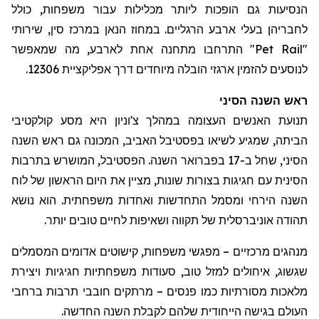
הנסיעות גם הופכות ליותר מכלילות עבור משפחות, כולל
ל
חבריהן בעלי ארבע הרגליים. במחוז
הנאן
במרכז סין, שירותי
"
Pet Rail
" התרחבו מתחנה אחת לארבע, מה שמאפשר
לנוסעים להזמין ארגזי הובלה מיוחדים דרך אפליקציית 12306.
ראש השנה הסיני
תנועת האנשים העצומה במהלך
צ'וניון
היא מסע קולקטיבי
הביתה, שמגיע לשיאו בפסטיבל האביב, המכונה גם ראש השנה
הסיני, שחל ב-17 בפברואר השנה. הפסטיבל, המושרש בתרבות
הסינית עם חגיגות בצורות שונות, מציין את היום הראשון של לוח
השנה הירחי ומסמל התחדשות ואחדות משפחתית. הוא נושא
תהודה אוניברסלית של תקווה ושאיפות לחיים טובים יותר.
מנהגים מרכזיים – מפגשי משפחות, קישוטים אדומים המסמלים
שגשוג, איחולים למזל טוב, סעודות משפחתיות חגיגיות ויצירת
מלאכות מסורתיות כמו פנסים – מרתקים חובבי תרבות ברחבי
העולם בגישה הייחודית שלהם לקבלת השנה החדשה.