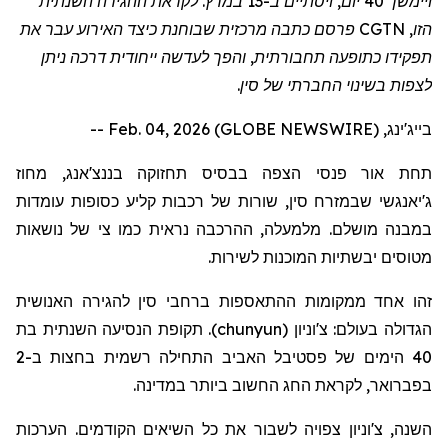
ויימשך 40 יום, ויסתיים ב-13 במרץ. לקראת ההגירה השנתית
הזו, CGTN
פרסם
כתבה מרכזית שבוחנת כיצד האירוע עבר את
תפקידו כתופע
ה תחבורתית
, והפך לעדשה ייחודית דרכה ניתן
לצפות בשינוי החברתי של סין.
בייג'ינג, Feb. 04, 2026 (GLOBE NEWSWIRE) --
תחת אור פנסי הצפה בבסיס תחזוקה
בננצ'אנג
, מחוז
ג'יאנגשי
שבמזרח סין, שורות של רכבות קליע כסופות עומדות
במבנה מושלם. מלמעלה, ההרכבה נראית כמו צי של נושאות
מטוסים יבשתיות המוכנות לשירות.
זהו אחד
ממקומות ההתאספות
ברחבי סין להגירה האנושית
הגדולה בעולם:
צ'וניון
(
chunyun
)
. תקופת הנסיעה השנתית בת
40 הימים של פסטיבל האביב
התחילה
רשמית בחצות ב-2
בפברואר, לקראת החג החשוב ביותר במדינה.
השנה,
צ'וניון
צפויה לשבור את כל השיאים הקודמים. הערכות