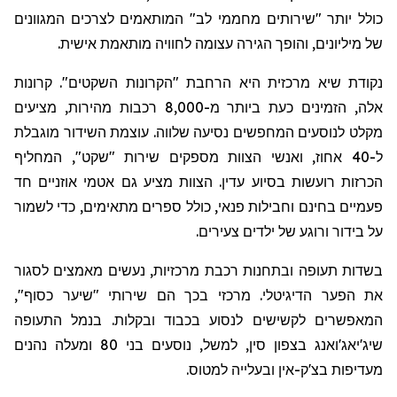
כולל יותר "שירותים מחממי לב" המותאמים לצרכים המגוונים
של מיליונים, והופך הגירה עצומה לחוויה מותאמת אישית.
נקודת שיא מרכזית היא הרחבת "הקרונות השקטים". קרונות
אלה, הזמינים כעת ביותר מ-8,000 רכבות מהירות, מציעים
מקלט לנוסעים המחפשים נסיעה שלווה. עוצמת השידור מוגבלת
ל-40 אחוז, ואנשי הצוות מספקים שירות "שקט", המחליף
הכרזות רועשות בסיוע עדין. הצוות מציע גם אטמי אוזניים חד
פעמיים בחינם וחבילות
פנאי
, כולל ספר
ים מתאימים
, כדי לשמור
על בידור ורוגע של ילדים צעירים.
בשדות תעופה ובתחנות רכבת מרכזיות, נעשים מאמצים לסגור
את הפער הדיגיטלי. מרכזי בכך הם שירותי "שיער כסוף",
המאפשרים לקשישים לנסוע בכבוד ובקלות. בנמל התעופה
שיג'יאג'ואנג
בצפון סין, למשל, נוסעים בני 80 ומעלה נהנים
מעדיפות בצ'ק-אין ובעלייה למטוס.