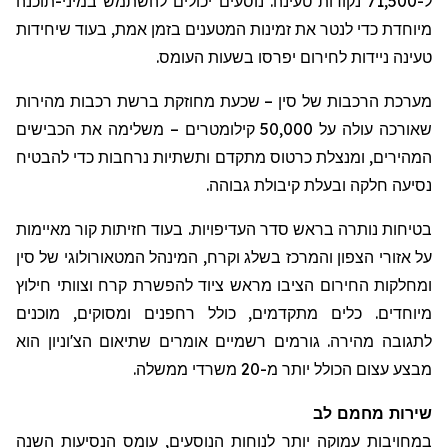
ל-71,500 נקודות טעינה. נוסעים יכולים להשתמש במיני-תוכנה
מיוחדת כדי
לנטר
את זמינות המטענים בזמן אמת, בעוד שיחידות
טעינה ניידות לחירום
יפרסו
בשעות העומס.
מערכת הרכבות של סין – שכעת מחוזקת ברשת רכבות מהירות
שאורכה עולה על 50,000 קילומטרים – משלימה את הכבישים
המהירים, ומנצלת כרטוס מתקדם ותשתיות נרחבות כדי להבטיח
נסיעה חלקה ובעלת קיבולת גבוהה.
בטיחות נותרה בראש סדר העדיפויות. בעוד חזיתות קור מאיימות
על אזורי הצפון והמרכז בשלג וקרח,
המינהל
המטאורולוגי של סין
ומחלקות החירום הציבו מראש ציוד להפשרת קרח וצוותי חילוץ
מיוחדים. כלים מתקדמים, כולל
רחפנים
ומסוקים, מוכנים
לתגובה מהירה. גורמים רשמיים אומרים שתיאום
הצ'וניון
הוא
מבצע עצום הכולל יותר מ-20 משרדי ממשלה.
שירות מחמם לב
במחויבות עמוקה יותר לנוחות הנוסעים, עומס הנסיעות השנה