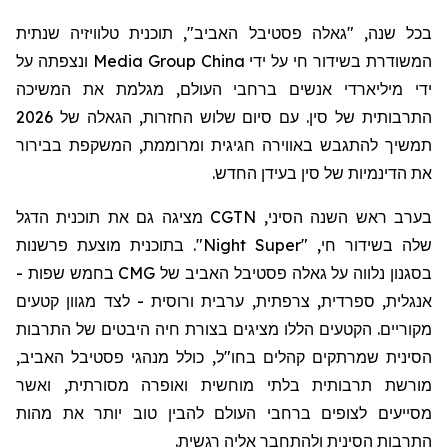
בכל שנה, "גאלה פסטיבל האביב", תוכנית טלוויזיה שנתית
המשודרת בשידור חי על ידי
China
Media Group ונצפתה על
ידי מיליארדי אנשים ברחבי העולם, מגלמת את המשיכה
התרבותית של סין. עם סיום שלוש החזרות, הגאלה של 2026
תמשיך להתגבש באווירה חגיגית ומרוממת, המשקפת בבירור
את הדינמיות של סין בעידן החדש.
בערב ראש השנה הסיני, CGTN
מציגה
גם את תוכנית הדגל
שלה בשידור חי
, "
Super
Night
".
ב
תוכנית
מוצעת
פרשנות
בסגנון נלווה על גאלה פסטיבל האביב של
CMG
בחמש שפות -
אנגלית, ספרדית, צרפתית, ערבית ורוסית - לצד מגוון קטעים
מקוריים
. הקטעים הללו
מציגים בצורת חיה
היבטים של התרבות
הסינית שמרתקים קהלים בחו"ל, כולל מנהגי פסטיבל האביב,
מורשת תרבותית בלתי מוחשית ואופרה מסורתית,
ואשר
מסייעים
לצופים ברחבי העולם להבין טוב יותר את מהות
התרבות הסינית ולהתחבר אליה רגשית.